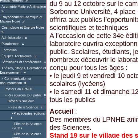
Fondamentales
du 9 au 12 octobre sur le cam
Asymétrie Matière Antimatière
Sorbonne Université, 4 place
Rayonnement Cosmique et
offrira aux publics l’opportunit
Matière Noire
scientifiques et techniques
Cosmologie et Energie Noire
A l’occasion de cette 34e éditi
Administration
laboratoire ouvrira exception
Plateformes
public. Scolaires, étudiants, 
Formation
Équipes Techniques
nombreux découvrir le labora
Séminaires et conférences
conçu pour tous les âges :
Thèses, Stages, Formation et
Enseignement
• le jeudi 9 et vendredi 10 oct
Communication et
scolaires (lycéens)
documentation
Posters du LPNHE
• le samedi 11 et dimanche 12
Ressources tout public
tous les publics
Réseaux sociaux
Fête de la Science
Accueil
:
Précédentes éditions
Des membres du LPNHE animer
Fête de la Science
des Sciences.
(2011)
Stand 19 sur le village des 
Fête de la Science