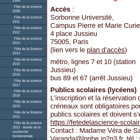
2008
Fête de la science
Accès
:
2009
Sorbonne Université,
Fête de la science
2011
Campus Pierre et Marie Curie
Fête de la science
4 place Jussieu
2012
Fête de la science
75005, Paris
2013
(lien vers le
plan d’accès
)
Fête de la Science
2014
Fête de la science
métro, lignes 7 et 10 (station
2015
Jussieu)
Fête de la science
2016
bus 89 et 67 (arrêt Jussieu)
Fête de la science
2017
Publics scolaires (lycéens)
Fête de la science
2018
L’inscription et la réservation 
Fête de la science
créneaux sont obligatoires po
2019
publics scolaires et doivent s’
Fête de la Science
2021
https://fetedelascience-scolai
Fête de la science
2022 - Année de la
Contact : Madame Véra de Sa
recherche
fondamentale
Varanda
@
lpnhe.in2p3.fr, tél 