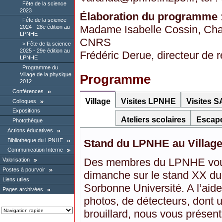
Fête de la science
2023
Élaboration du programme 
Fête de la science
Madame Isabelle Cossin, Ch
2024 - 28e édition au
LPNHE
CNRS
Fête de la science
2025 - 29e édition au
Frédéric Derue, directeur de
LPNHE
Programme du
Village de la physique
Programme
2012
Conférences
Village
Visites LPNHE
Visites S
Colloques
Expositions
Ateliers scolaires
Escap
Photothèque
Actions éducatives
Bibliothèque du LPNHE
Stand du LPNHE au Village
Communication Interne
Des membres du LPNHE vous 
Valorisation
Postes à pourvoir
dimanche sur le stand XX du
Liens utiles
Sorbonne Université. A l’aid
Pages archivées
photos, de détecteurs, dont 
brouillard, nous vous présent