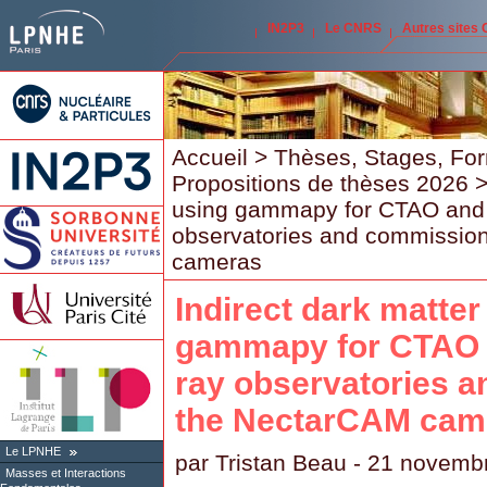
IN2P3
Le CNRS
Autres sites
Accueil
>
Thèses, Stages, Fo
Propositions de thèses 2026
>
using gammapy for CTAO and
observatories and commissio
cameras
Indirect dark matte
gammapy for CTAO 
ray observatories 
the NectarCAM cam
Le LPNHE
par
Tristan Beau
- 21 novemb
Masses et Interactions