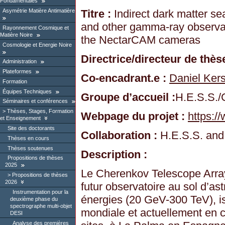
Fondamentales
Asymétrie Matière Antimatière
Titre :
Indirect dark matter 
and other gamma-ray observa
Rayonnement Cosmique et
Matière Noire
the NectarCAM cameras
Cosmologie et Energie Noire
Directrice/directeur de thèse
Administration
Plateformes
Co-encadrant.e :
Daniel Ker
Formation
Équipes Techniques
Groupe d’accueil :
H.E.S.S.
Séminaires et conférences
Thèses, Stages, Formation
Webpage du projet :
https:/
et Enseignement
Site des doctorants
Collaboration :
H.E.S.S. an
Thèses en cours
Thèses soutenues
Description :
Propositions de thèses
2025
Le Cherenkov Telescope Arra
Propositions de thèses
2026
futur observatoire au sol d’as
Instrumentation pour la
énergies (20 GeV-300 TeV), is
deuxième phase du
spectrographe multi-objet
mondiale et actuellement en c
DESI
Analyse des premières