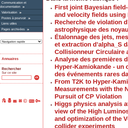
Communication et
First joint Bayesian field
documentation
Valorisation
and velocity fields usin
Postes à pourvoir
Recherche de violation d
Liens utiles
astrophysique des noyaux
Pages archivées
Étalonnage des jets, mes
et extraction d’alpha_S 
Collisionneur Circulair
Analyse des premières d
Annuaires
Hyper-Kamiokande - un o
Rechercher
des événements rares da
Sur ce site
From T2K to Hyper-Kami
Measurements with the N
Pursuit of CP Violation
Higgs physics analysis a
view of the High Lumino
and optimization of the V
collider experiments