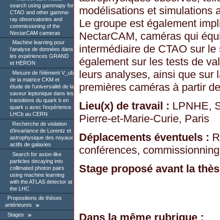
search using gammapy for
modélisations et simulations 
CTAO and other gamma-
ray observatories and
Le groupe est également impl
commissioning of the
NectarCAM cameras
NectarCAM, caméras qui équip
Machine learning pour
intermédiaire de CTAO sur le 
l’analyse de données dans
les expériences GRAND
également sur les tests de va
et HERON
leurs analyses, ainsi que sur 
Mesure de l’élément V_ub
de la matrice CKM et
premières caméras à partir d
étude de l’universalité de la
saveur leptonique dans les
transitions du quark b en
Lieu(x) de travail :
LPNHE, So
quark u avec l’expérience
LHCb au CERN
Pierre-et-Marie-Curie, Paris
Recherche de violation
d’invariance de Lorentz et
Déplacements éventuels :
Ré
astrophysique des noyaux
actifs de galaxies
conférences, commissionning 
Search for axion-like
particles decaying into
Stage proposé avant la thès
collimated photon pairs
using machine learning
with the ATLAS detector at
the LHC
Propositions de thèses
antérieures
Dans la même rubrique :
Stages