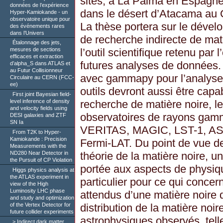
sites, à La Palma en Espagne
données de l’expérience
dans le désert d’Atacama au C
Hyper-Kamiokande - un
observatoire unique pour
La thèse portera sur le dével
des événements rares
dans l’Univers
de recherche indirecte de ma
Étalonnage des jets,
l’outil scientifique retenu par
mesures de sections
efficaces et extraction
futures analyses de données. 
d’alpha_S dans ATLAS et
au Futur Collisionneur
avec gammapy pour l’analys
Circulaire au CERN (FCC-
ee)
outils devront aussi être capab
First joint Bayesian field-
recherche de matière noire, l
level inference of density
and velocity fields using
observatoires de rayons gamm
DESI galaxies and ZTF
SN Ia
VERITAS, MAGIC, LST-1, A
From T2K to Hyper-
Kamiokande : Precision
Fermi-LAT. Du point de vue d
Measurements with the
théorie de la matière noire, un
ND280 Near Detector in
the Pursuit of CP Violation
portée aux aspects de physiqu
Higgs physics analysis at
the ATLAS experiment in
particulier pour ce qui concern
view of the High
Luminosity LHC phase
attendus d’une matière noire 
and study and optimization
of the Vertex Detector for
distribution de la matière noir
future collider experiments
astrophysiques observés, telle
Indirect dark matter