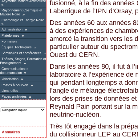
Asymétrie Matière Antimatière
fusionné, à la fin des années
Laberrigue de l’IPN d’Orsay,
Rayonnement Cosmique et
Matière Noire
Cosmologie et Energie Noire
Des années 60 aux années 80 i
à des expériences de chambr
Administration
Plateformes
amorcé la transition vers les 
Formation
particulier autour du spectro
Équipes Techniques
Ouest du CERN.
Séminaires et conférences
Thèses, Stages, Formation et
Enseignement
Dans les années 80, il fut à l’i
Communication et
laboratoire à l’expérience 
documentation
Valorisation
qui pendant longtemps a donn
Postes à pourvoir
l’angle de mélange électrofaibl
Liens utiles
lors des prises de données et 
Pages archivées
Reynald Pain portant sur la m
neutrino-nucléon.
Très tôt engagé dans la prép
Annuaires
du collisionneur LEP au CERN,