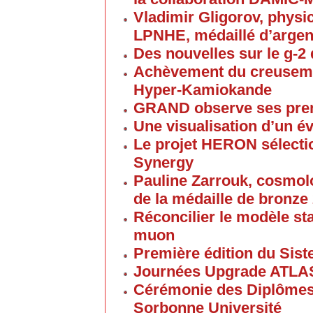
Vladimir Gligorov, physi
LPNHE, médaillé d’arge
Des nouvelles sur le g-
Achèvement du creuseme
Hyper-Kamiokande
GRAND observe ses pre
Une visualisation d’un é
Le projet HERON sélect
Synergy
Pauline Zarrouk, cosmol
de la médaille de bronz
Réconcilier le modèle st
muon
Première édition du Sist
Journées Upgrade ATLA
Cérémonie des Diplômes 
Sorbonne Université