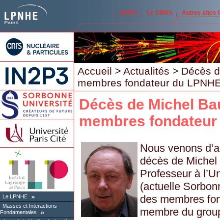
IN2P3
Le CNRS
Autres sites
Accueil
>
Actualités
> Décès de
membres fondateur du LPNH
Décès de Michel Baub
membres fondateur
Nous venons d’ap
décès de Michel B
Professeur à l’Un
(actuelle Sorbonne
des membres fo
Le LPNHE
Masses et Interactions
membre du group
Fondamentales