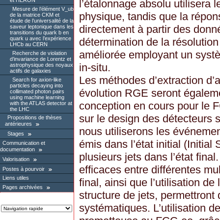
et HERON
l’étalonnage absolu utilisera 
Mesure de l’élément V_ub
physique, tandis que la répon
de la matrice CKM et
étude de l’universalité de la
directement à partir des donn
saveur leptonique dans les
transitions du quark b en
quark u avec l’expérience
détermination de la résolution
LHCb au CERN
améliorée employant un systè
Recherche de violation
d’invariance de Lorentz et
in-situ.
astrophysique des noyaux
actifs de galaxies
Les méthodes d’extraction d’a
Search for axion-like
particles decaying into
évolution RGE seront égalem
collimated photon pairs
using machine learning
conception en cours pour le F
with the ATLAS detector at
the LHC
sur le design des détecteurs s
Propositions de thèses
antérieures
nous utiliserons les événeme
Stages
émis dans l’état initial (Initia
Communication et
documentation
plusieurs jets dans l’état fina
Valorisation
efficaces entre différentes mult
Postes à pourvoir
Liens utiles
final, ainsi que l’utilisation de
Pages archivées
structure de jets, permettront 
systématiques. L’utilisation d