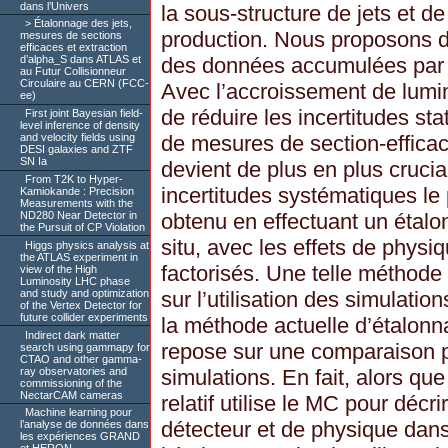
dans l’Univers
la sous-structure de jets et de
Étalonnage des jets,
production. Nous proposons d’
mesures de sections
efficaces et extraction
des données accumulées par
d’alpha_S dans ATLAS et
au Futur Collisionneur
Circulaire au CERN (FCC-
Avec l’accroissement de lumi
ee)
de réduire les incertitudes st
First joint Bayesian field-
level inference of density
de mesures de section-efficac
and velocity fields using
DESI galaxies and ZTF
SN Ia
devient de plus en plus crucia
From T2K to Hyper-
incertitudes systématiques le 
Kamiokande : Precision
Measurements with the
obtenu en effectuant un étalon
ND280 Near Detector in
the Pursuit of CP Violation
situ, avec les effets de physi
Higgs physics analysis at
the ATLAS experiment in
factorisés. Une telle méthode
view of the High
Luminosity LHC phase
and study and optimization
sur l’utilisation des simulat
of the Vertex Detector for
future collider experiments
la méthode actuelle d’étalonnag
Indirect dark matter
repose sur une comparaison 
search using gammapy for
CTAO and other gamma-
ray observatories and
simulations. En fait, alors q
commissioning of the
NectarCAM cameras
relatif utilise le MC pour décrir
Machine learning pour
détecteur et de physique dans
l’analyse de données dans
les expériences GRAND