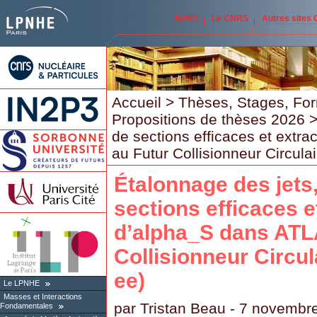
IN2P3
Le CNRS
Autres sites
Accueil
>
Thèses, Stages, Fo
Propositions de thèses 2026
>
de sections efficaces et extr
au Futur Collisionneur Circul
Étalonnage des jets
sections efficaces e
d’alpha_S dans ATL
Collisionneur Circu
ee)
Le LPNHE
Masses et Interactions
par
Tristan Beau
- 7 novembr
Fondamentales