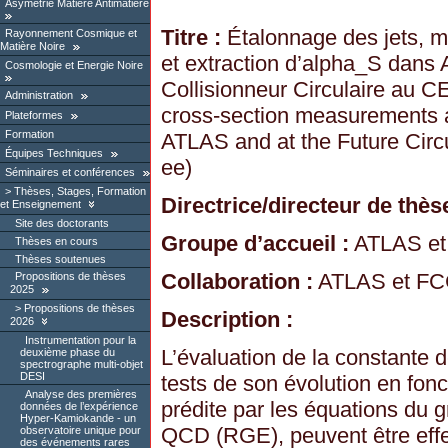
Asymétrie Matière Antimatière
Titre :
Étalonnage des jets, m
Rayonnement Cosmique et
Matière Noire
et extraction d’alpha_S dans
Cosmologie et Energie Noire
Collisionneur Circulaire au C
Administration
cross-section measurements a
Plateformes
Formation
ATLAS and at the Future Circ
Équipes Techniques
ee)
Séminaires et conférences
Thèses, Stages, Formation
Directrice/directeur de thèse
et Enseignement
Site des doctorants
Groupe d’accueil :
ATLAS et
Thèses en cours
Thèses soutenues
Collaboration :
ATLAS et F
Propositions de thèses
2025
Propositions de thèses
Description :
2026
Instrumentation pour la
L’évaluation de la constante d
deuxième phase du
spectrographe multi-objet
DESI
tests de son évolution en fonc
Analyse des premières
prédite par les équations du 
données de l’expérience
Hyper-Kamiokande - un
QCD (RGE), peuvent être effe
observatoire unique pour
des événements rares