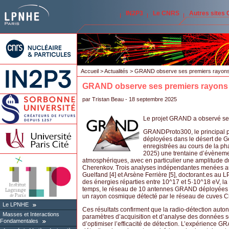
IN2P3
Le CNRS
Autres sites
Accueil
>
Actualités
> GRAND observe ses premiers rayon
GRAND observe ses premiers rayons
par
Tristan Beau
- 18 septembre 2025
Le projet GRAND a observé ses 
GRANDProto300, le principal p
déployées dans le désert de Go
enregistrées au cours de la p
2025) une trentaine d’évènemen
atmosphériques, avec en particulier une amplitude du
Cherenkov. Trois analyses indépendantes menées au 
Guelfand [4] et Arsène Ferrière [5], doctorant.es au 
des énergies réparties entre 10^17 et 5·10^18 eV, 
temps, le réseau de 10 antennes GRAND déployées su
un rayon cosmique détecté par le réseau de cuves Ch
Le LPNHE
Ces résultats confirment que la radio-détection auto
Masses et Interactions
paramètres d’acquisition et d’analyse des données so
Fondamentales
d’optimiser l’efficacité de détection. L’expérience 