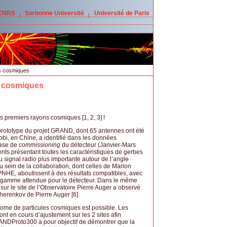
 CNRS
Sorbonne Université
Université de Paris
s cosmiques
 cosmiques
premiers rayons cosmiques [1, 2, 3] !
rototype du projet GRAND, dont 65 antennes ont été
bi, en Chine, a identifié dans les données
hase de
commissioning
du détecteur (Janvier-Mars
ts présentant toutes les caractéristiques de gerbes
 signal radio plus importante autour de l’angle
sein de la collaboration, dont celles de Marion
LPNHE, aboutissent à des résultats compatibles, avec
la gamme attendue pour le détecteur. Dans le même
r le site de l’Observatoire Pierre Auger a observé
erenkov de Pierre Auger [6].
nome de particules cosmiques est possible. Les
nt en cours d’ajustement sur les 2 sites afin
GRANDProto300 a pour objectif de démontrer que la