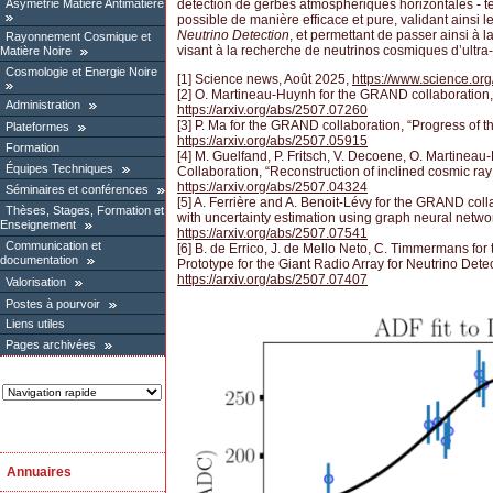
Asymétrie Matière Antimatière
détection de gerbes atmosphériques horizontales - tel
possible de manière efficace et pure, validant ainsi l
Neutrino Detection
, et permettant de passer ainsi à
Rayonnement Cosmique et
visant à la recherche de neutrinos cosmiques d’ultra
Matière Noire
Cosmologie et Energie Noire
[1] Science news, Août 2025,
https://www.science.org/
[2] O. Martineau-Huynh for the GRAND collaboration,
Administration
https://arxiv.org/abs/2507.07260
[3] P. Ma for the GRAND collaboration, “Progress of
Plateformes
https://arxiv.org/abs/2507.05915
Formation
[4] M. Guelfand, P. Fritsch, V. Decoene, O. Martine
Équipes Techniques
Collaboration, “Reconstruction of inclined cosmic r
https://arxiv.org/abs/2507.04324
Séminaires et conférences
[5] A. Ferrière and A. Benoit-Lévy for the GRAND coll
Thèses, Stages, Formation et
with uncertainty estimation using graph neural net
Enseignement
https://arxiv.org/abs/2507.07541
Communication et
[6] B. de Errico, J. de Mello Neto, C. Timmermans
documentation
Prototype for the Giant Radio Array for Neutrino Dete
https://arxiv.org/abs/2507.07407
Valorisation
Postes à pourvoir
Liens utiles
Pages archivées
Annuaires