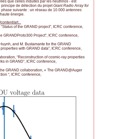
les que celles induites par les neutrinos - est
e principe de détection du projet
Giant Radio Array for
 la phase suivante : un réseau de 10 000 antennes
-haute énergie.
content/art...
 “Status of the GRAND project”, ICRC conference,
 the GRANDProto300 Project”, ICRC conference,
au-Huynh, and M. Bustamante for the GRAND
ay properties with GRAND data”, ICRC conference,
aboration, “Reconstruction of cosmic-ray properties
works in GRAND”, ICRC conference,
 for the GRAND collaboration, « The GRAND@Auger
ction “, ICRC conference,